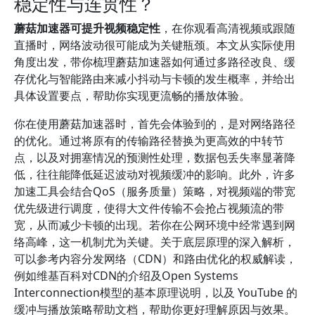
稳定性与连贯性？
蘑菇加速器可提升视频稳定性
，在你观看高清视频或跟随
直播时，网络波动很可能成为关键瓶颈。本文从实际使用
角度出发，带你梳理蘑菇加速器如何通过多路径改良、缓
存优化与智能路由来减小抖动与卡顿的发生概率，并给出
具体设置要点，帮助你实现更流畅的播放体验。
你在使用蘑菇加速器时，首先会体验到的，是对网络路径
的优化。通过将原有的传输路径替换为更高效的中转节
点，以及对拥塞情况的预测性处理，数据包丢失率显著降
低，往往能降低延迟波动对视频缓冲的影响。此外，许多
加速工具会结合QoS（服务质量）策略，对视频端的带宽
优先级进行调度，使得大文件传输不会抢占视频流的带
宽，从而减少卡顿的出现。若你在公网环境中经常遇到网
络高峰，这一机制尤为关键。关于底层原理的深入解析，
可以参考内容分发网络（CDN）和路由优化的权威解读，
例如维基百科对CDN的介绍及Open Systems
Interconnection模型的基本原理说明，以及 YouTube 的
缓冲与播放策略帮助文档，帮助你更好理解原因与效果。