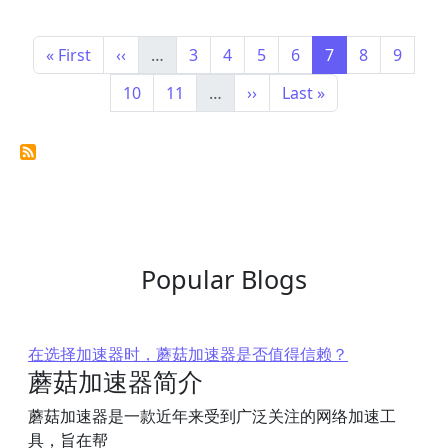
Pagination
First page
Previous page
Page
Page
Page
Page
Page
Page
Page
« First
‹‹
…
3
4
5
6
7
8
9
Page
Page
Next page
Last page
10
11
…
››
Last »
Popular Blogs
在选择加速器时，蘑菇加速器是否值得信赖？
蘑菇加速器简介
蘑菇加速器是一款近年来受到广泛关注的网络加速工
具，旨在帮