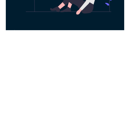
永久免费使用
现在下载蘑菇加速器，每日签到即可获得免
费时长，快去体验科学上网吧！
下载App